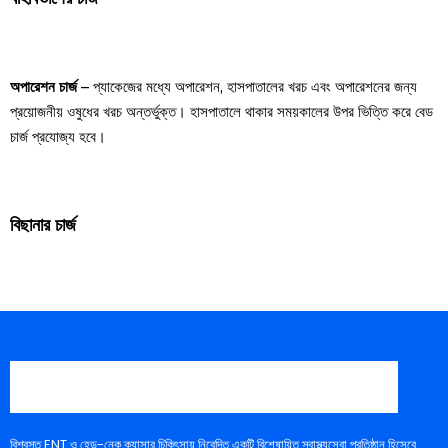
অপারেশন চার্জ
– প্যাকেজের মধ্যে অপারেশন, হাসপাতালের খরচ এবং অপারেশনের জন্য
প্রয়োজনীয় ওষুধের খরচ অন্তর্ভুক্ত। হাসপাতালে থাকার সময়কালের উপর ভিত্তি করে বেড
চার্জ প্রযোজ্য হবে।
বিছানার চার্জ
বিশ্বস্ত ENT ও হেড-নেক ক্যান্সার চিকিৎসায় নিবেদিত একটি বিশেষায়িত স্বাস্থ্যসেবা প্রতিষ্ঠান হিসেবে