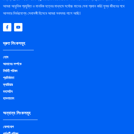
আমরা আধুনিক প্রযুক্তি ও মানবিক যত্নের মাধ্যমে সর্বোচ্চ মানের সেবা প্রদান করি। সুস্থ জীবনের পথে
আপনার নির্ভরযোগ্য সেবাসঙ্গী হিসেবে আমরা সবসময় পাশে আছি।
F
Y
a
o
c
u
e
t
b
u
দ্রুত লিংকসমূহ
o
b
o
e
k
হোম
-
f
আমাদের সর্ম্পকে
নির্বাহী পরিষদ
প্রতিষ্ঠাতা
ক্যারিয়ার
মহাসচিব
হাসপাতাল
অন্যান্য লিংকসমূহ
যোগাযোগ
পূর্ববর্তী পরিষদ