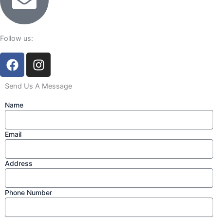
Follow us:
F
I
a
n
c
s
Send Us A Message
e
t
b
a
Name
o
g
o
r
Email
k
a
m
Address
Phone Number