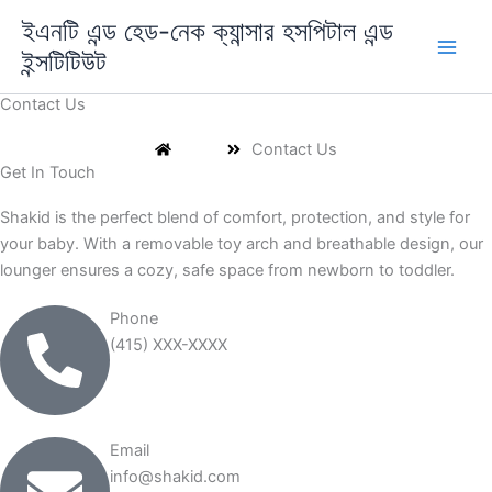
Skip
ইএনটি এন্ড হেড-নেক ক্যান্সার হসপিটাল এন্ড
to
ইন্সটিটিউট
content
Contact Us
Home
Contact Us
Get In Touch
Shakid is the perfect blend of comfort, protection, and style for
your baby. With a removable toy arch and breathable design, our
lounger ensures a cozy, safe space from newborn to toddler.
Phone
(415) XXX-XXXX
Email
info@shakid.com